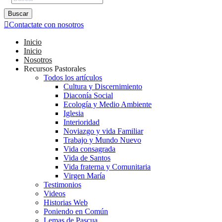
Buscar
Contactate con nosotros
Inicio
Inicio
Nosotros
Recursos Pastorales
Todos los artículos
Cultura y Discernimiento
Diaconía Social
Ecología y Medio Ambiente
Iglesia
Interioridad
Noviazgo y vida Familiar
Trabajo y Mundo Nuevo
Vida consagrada
Vida de Santos
Vida fraterna y Comunitaria
Virgen María
Testimonios
Videos
Historias Web
Poniendo en Común
Lemas de Pascua