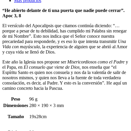
Más productos
“He abierto delante de ti una puerta que nadie puede cerrar”.
Apoc 3, 8
El versículo del Apocalipsis que citamos continúa diciendo: “…
porque a pesar de tu debilidad, has cumplido mi Palabra sin renegar
de mi Nombre”. Esto nos indica que el Señor conoce nuestra
precariedad para responderle, y es eso lo que intenta transmitir
Una
Vida con mayúscula
, la experiencia de alguien que se abrió al Amor
y cuya vida se llenó de Dios.
Este año la Iglesia nos propone ser
Misericordiosos como el Padre
y
el Papa, en
El consuelo que viene de Dios,
nos enseña que “el
Espíritu Santo es quien nos consuela y nos da la valentía de salir de
nosotros mismos, y quien nos lleva a la fuente de toda verdadera
consolación, es decir, al Padre. Y esto es la conversión”. He aquí un
camino concreto hacia la Pascua.
Peso
96 g
Dimensiones
280 × 190 × 3 mm
Tamaño
19x28cm