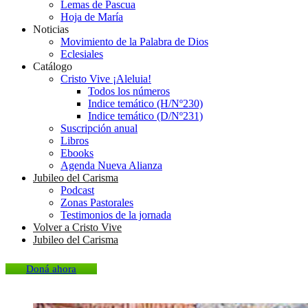
Lemas de Pascua
Hoja de María
Noticias
Movimiento de la Palabra de Dios
Eclesiales
Catálogo
Cristo Vive ¡Aleluia!
Todos los números
Indice temático (H/Nº230)
Indice temático (D/Nº231)
Suscripción anual
Libros
Ebooks
Agenda Nueva Alianza
Jubileo del Carisma
Podcast
Zonas Pastorales
Testimonios de la jornada
Volver a Cristo Vive
Jubileo del Carisma
Doná ahora