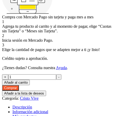
Compra con Mercado Pago sin tarjeta y paga mes a mes
1
Agrega tu producto al carrito y al momento de pagar, elige “Cuotas
sin Tarjeta” o “Meses sin Tarjeta”.
2
Inicia sesión en Mercado Pago.
3
Elige la cantidad de pagos que se adapten mejor a ti ¡y listo!
Crédito sujeto a aprobación.
¿Tienes dudas? Consulta nuestra
Ayuda
.
Cristo
+
-
Vive
Añadir al carrito
¡Aleluia!
Comprar
#201
Añadir a la lista de deseos
(MAR-
Categoría:
Cristo Vive
ABR)
cantidad
Descripción
Información adicional