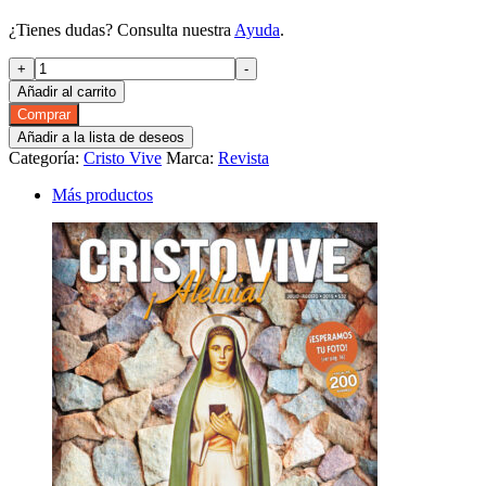
¿Tienes dudas? Consulta nuestra
Ayuda
.
Cristo
+
-
Vive
Añadir al carrito
¡Aleluia!
Comprar
#257
Añadir a la lista de deseos
DIGITAL
Categoría:
Cristo Vive
Marca:
Revista
(SEP
24)
Más productos
cantidad