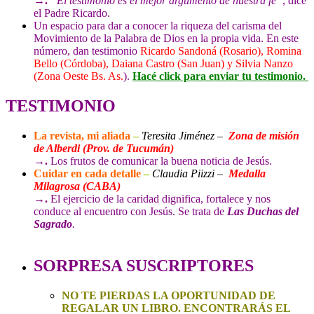
→.
“El testimonio es el mejor argumento de nuestra fe”
, dice
el Padre Ricardo.
Un espacio para dar a conocer la riqueza del carisma del
Movimiento de la Palabra de Dios en la propia vida. En este
número, dan testimonio
Ricardo Sandoná (Rosario), Romina
Bello (Córdoba), Daiana Castro (San Juan) y Silvia Nanzo
(Zona Oeste Bs. As.
).
Hacé click para enviar tu testimonio.
TESTIMONIO
La revista, mi aliada
–
Teresita Jiménez –
Zona de misión
de Alberdi (Prov. de Tucumán)
→.
Los frutos de
comunicar la buena noticia de Jesús.
Cuidar en cada detalle
–
Claudia Piizzi –
Medalla
Milagrosa (CABA)
→.
El ejercicio de la caridad dignifica, fortalece y nos
conduce al encuentro con Jesús. Se trata de
Las Duchas del
Sagrado
.
SORPRESA SUSCRIPTORES
NO TE PIERDAS LA OPORTUNIDAD DE
REGALAR UN LIBRO. ENCONTRARÁS EL