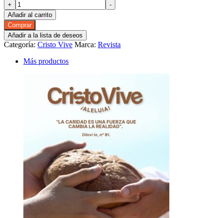
Cristo
+
-
Vive
Añadir al carrito
¡Aleluia!
Comprar
#259
Añadir a la lista de deseos
DIGITAL
Categoría:
Cristo Vive
Marca:
Revista
(NOV
24)
Más productos
cantidad