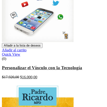
Añadir a la lista de deseos
Añadir al carrito
Quick View
(0)
Personalizar el Vínculo con la Tecnología
El
El
$
17.920,00
$
16.000,00
precio
precio
original
actual
era:
es:
$17.920,00.
$16.000,00.