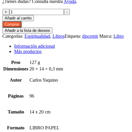
¿Tienes dudas? Consulta nuestra
Ayuda
.
Discernir
+
-
lo
Añadir al carrito
que
Comprar
agrada
Añadir a la lista de deseos
al
Categorías:
Espiritualidad
,
Libros
Etiqueta:
discernir
Marca:
Libro
Señor
-
Información adicional
5ª
Más productos
Ed.
cantidad
Peso
127 g
Dimensiones
20 × 14 × 0,3 mm
Autor
Carlos Yaquino
Páginas
96
Tamaño
14 x 20 cm
Formato
LIBRO PAPEL