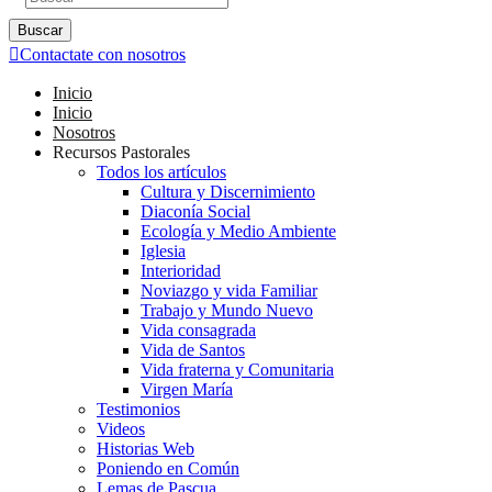
Buscar
Contactate con nosotros
Inicio
Inicio
Nosotros
Recursos Pastorales
Todos los artículos
Cultura y Discernimiento
Diaconía Social
Ecología y Medio Ambiente
Iglesia
Interioridad
Noviazgo y vida Familiar
Trabajo y Mundo Nuevo
Vida consagrada
Vida de Santos
Vida fraterna y Comunitaria
Virgen María
Testimonios
Videos
Historias Web
Poniendo en Común
Lemas de Pascua