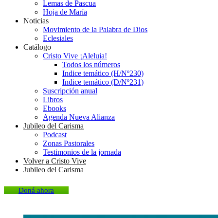
Lemas de Pascua
Hoja de María
Noticias
Movimiento de la Palabra de Dios
Eclesiales
Catálogo
Cristo Vive ¡Aleluia!
Todos los números
Indice temático (H/Nº230)
Indice temático (D/Nº231)
Suscripción anual
Libros
Ebooks
Agenda Nueva Alianza
Jubileo del Carisma
Podcast
Zonas Pastorales
Testimonios de la jornada
Volver a Cristo Vive
Jubileo del Carisma
Doná ahora