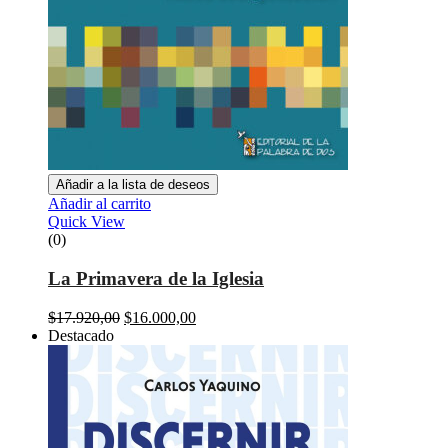
Añadir a la lista de deseos
Añadir al carrito
Quick View
(0)
La Primavera de la Iglesia
El
El
$
17.920,00
$
16.000,00
precio
precio
Destacado
original
actual
era:
es:
$17.920,00.
$16.000,00.