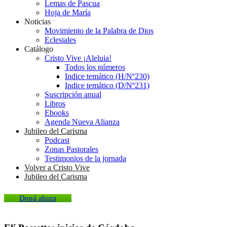
Lemas de Pascua
Hoja de María
Noticias
Movimiento de la Palabra de Dios
Eclesiales
Catálogo
Cristo Vive ¡Aleluia!
Todos los números
Indice temático (H/Nº230)
Indice temático (D/Nº231)
Suscripción anual
Libros
Ebooks
Agenda Nueva Alianza
Jubileo del Carisma
Podcast
Zonas Pastorales
Testimonios de la jornada
Volver a Cristo Vive
Jubileo del Carisma
Doná ahora