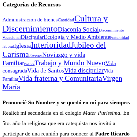
Categorías de Recursos
Cultura y
Administracion de bienes
Castidad
Discernimiento
Diaconía Social
Discernimiento
Ecología y Medio Ambiente
Discipular
Vocacional
Fraternidad
Interioridad
Jubileo del
Iglesia
laboral
Carisma
Noviazgo y vida
Jóvenes
Trabajo y Mundo Nuevo
Familiar
Vida
Política
Vida discipular
Vida de Santos
consagrada
Vida
Virgen
Vida fraterna y Comunitaria
Familiar
María
Pronuncié Su Nombre y se quedó en mí para siempre.
Realicé mi secundaria en el colegio
Mater Purissima
. En
5to. año la religiosa que era catequista nos invitó a
participar de una reunión para conocer al
Padre Ricardo