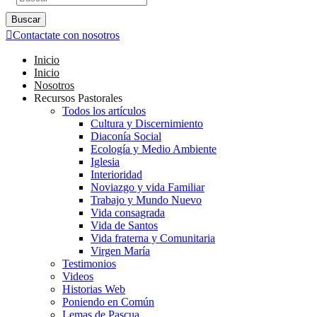
Buscar
Contactate con nosotros
Inicio
Inicio
Nosotros
Recursos Pastorales
Todos los artículos
Cultura y Discernimiento
Diaconía Social
Ecología y Medio Ambiente
Iglesia
Interioridad
Noviazgo y vida Familiar
Trabajo y Mundo Nuevo
Vida consagrada
Vida de Santos
Vida fraterna y Comunitaria
Virgen María
Testimonios
Videos
Historias Web
Poniendo en Común
Lemas de Pascua