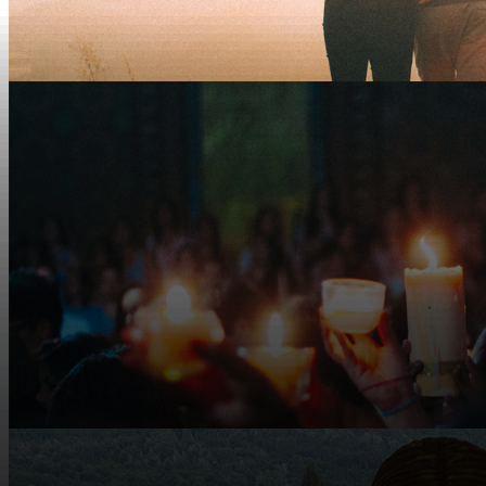
6
Sep
Mi primera Pascua
6
Sep
Los abrazos más fuertes