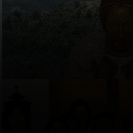
6
Sep
Defender la vida en la misión
10
Ene
10
Ene
Aliviar el corazón de los “pastores”