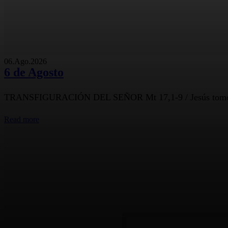
06.Ago.2026
6 de Agosto
TRANSFIGURACIÓN DEL SEÑOR Mt 17,1-9 / Jesús tomó a Ped
Read more