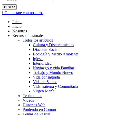
Buscar
Contactate con nosotros
Inicio
Inicio
Nosotros
Recursos Pastorales
Todos los artículos
Cultura y Discernimiento
Diaconía Social
Ecología y Medio Ambiente
Iglesia
Interioridad
Noviazgo y vida Familiar
Trabajo y Mundo Nuevo
Vida consagrada
Vida de Santos
Vida fraterna y Comunitaria
Virgen María
Testimonios
Videos
Historias Web
Poniendo en Común
Lemas de Pascua