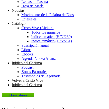
Lemas de Pascua
Hoja de María
Noticias
Movimiento de la Palabra de Dios
Eclesiales
Catálogo
Cristo Vive ¡Aleluia!
Todos los números
Indice temático (H/Nº230)
Indice temático (D/Nº231)
Suscripción anual
Libros
Ebooks
Agenda Nueva Alianza
Jubileo del Carisma
Podcast
Zonas Pastorales
Testimonios de la jornada
Volver a Cristo Vive
Jubileo del Carisma
Doná ahora