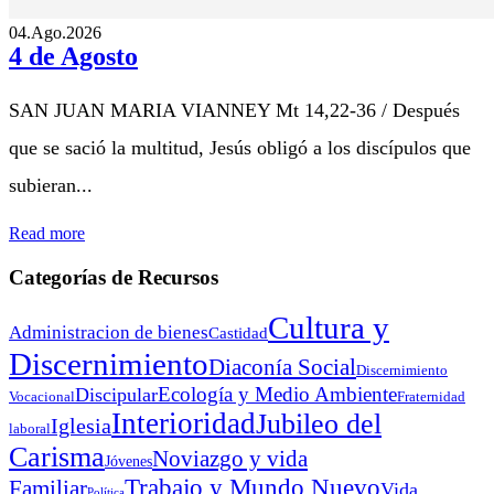
04.Ago.2026
4 de Agosto
SAN JUAN MARIA VIANNEY Mt 14,22-36 / Después
que se sació la multitud, Jesús obligó a los discípulos que
subieran...
Read more
Categorías de Recursos
Cultura y
Administracion de bienes
Castidad
Discernimiento
Diaconía Social
Discernimiento
Ecología y Medio Ambiente
Discipular
Vocacional
Fraternidad
Interioridad
Jubileo del
Iglesia
laboral
Carisma
Noviazgo y vida
Jóvenes
Trabajo y Mundo Nuevo
Familiar
Vida
Política