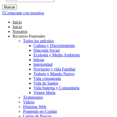
Buscar
Contactate con nosotros
Inicio
Inicio
Nosotros
Recursos Pastorales
Todos los artículos
Cultura y Discernimiento
Diaconía Social
Ecología y Medio Ambiente
Iglesia
Interioridad
Noviazgo y vida Familiar
Trabajo y Mundo Nuevo
Vida consagrada
Vida de Santos
Vida fraterna y Comunitaria
Virgen María
Testimonios
Videos
Historias Web
Poniendo en Común
Lemas de Pascua