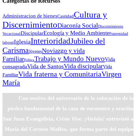
Categorías de Recursos
Cultura y
Administracion de bienes
Castidad
Discernimiento
Diaconía Social
Discernimiento
Ecología y Medio Ambiente
Discipular
Vocacional
Fraternidad
Interioridad
Jubileo del
Iglesia
laboral
Carisma
Noviazgo y vida
Jóvenes
Trabajo y Mundo Nuevo
Familiar
Vida
Política
Vida discipular
Vida de Santos
consagrada
Vida
Virgen
Vida fraterna y Comunitaria
Familiar
María
Con motivo del aniversario de la colocación de la
piedra fundamental de la casa de encuentro y oración
San Juan Evangelista,
Cristo Vive, ¡Aleluia!
entrevistó a
María del Carmen Maffeo, que forma parte del equipo