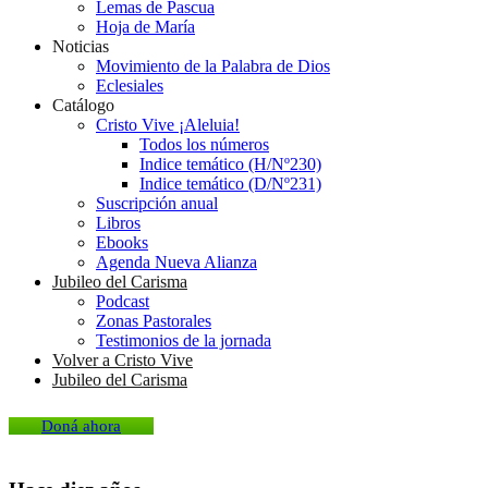
Lemas de Pascua
Hoja de María
Noticias
Movimiento de la Palabra de Dios
Eclesiales
Catálogo
Cristo Vive ¡Aleluia!
Todos los números
Indice temático (H/Nº230)
Indice temático (D/Nº231)
Suscripción anual
Libros
Ebooks
Agenda Nueva Alianza
Jubileo del Carisma
Podcast
Zonas Pastorales
Testimonios de la jornada
Volver a Cristo Vive
Jubileo del Carisma
Doná ahora