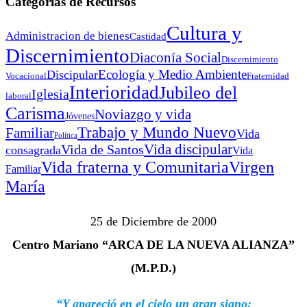
Categorías de Recursos
Cultura y
Administracion de bienes
Castidad
Discernimiento
Diaconía Social
Discernimiento
Ecología y Medio Ambiente
Discipular
Vocacional
Fraternidad
Interioridad
Jubileo del
Iglesia
laboral
Carisma
Noviazgo y vida
Jóvenes
Trabajo y Mundo Nuevo
Familiar
Vida
Política
Vida discipular
Vida de Santos
consagrada
Vida
Virgen
Vida fraterna y Comunitaria
Familiar
María
25 de Diciembre de 2000
Centro Mariano “ARCA DE LA NUEVA ALIANZA”
(M.P.D.)
“Y apareció en el cielo un gran signo: