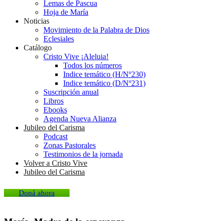
Lemas de Pascua
Hoja de María
Noticias
Movimiento de la Palabra de Dios
Eclesiales
Catálogo
Cristo Vive ¡Aleluia!
Todos los números
Indice temático (H/Nº230)
Indice temático (D/Nº231)
Suscripción anual
Libros
Ebooks
Agenda Nueva Alianza
Jubileo del Carisma
Podcast
Zonas Pastorales
Testimonios de la jornada
Volver a Cristo Vive
Jubileo del Carisma
Doná ahora