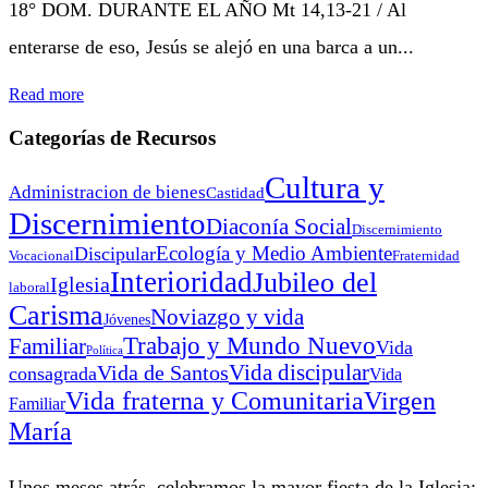
18° DOM. DURANTE EL AÑO Mt 14,13-21 / Al
enterarse de eso, Jesús se alejó en una barca a un...
Read more
Categorías de Recursos
Cultura y
Administracion de bienes
Castidad
Discernimiento
Diaconía Social
Discernimiento
Ecología y Medio Ambiente
Discipular
Vocacional
Fraternidad
Interioridad
Jubileo del
Iglesia
laboral
Carisma
Noviazgo y vida
Jóvenes
Trabajo y Mundo Nuevo
Familiar
Vida
Política
Vida discipular
Vida de Santos
consagrada
Vida
Virgen
Vida fraterna y Comunitaria
Familiar
María
Unos meses atrás, celebramos la mayor fiesta de la Iglesia: