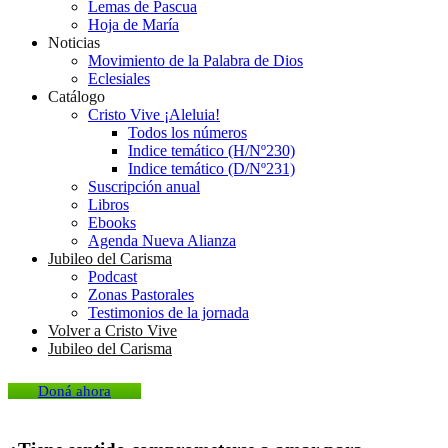
Lemas de Pascua
Hoja de María
Noticias
Movimiento de la Palabra de Dios
Eclesiales
Catálogo
Cristo Vive ¡Aleluia!
Todos los números
Indice temático (H/Nº230)
Indice temático (D/Nº231)
Suscripción anual
Libros
Ebooks
Agenda Nueva Alianza
Jubileo del Carisma
Podcast
Zonas Pastorales
Testimonios de la jornada
Volver a Cristo Vive
Jubileo del Carisma
Doná ahora