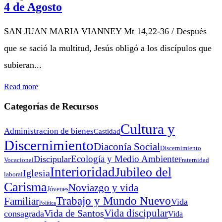
4 de Agosto
SAN JUAN MARIA VIANNEY Mt 14,22-36 / Después
que se sació la multitud, Jesús obligó a los discípulos que
subieran...
Read more
Categorías de Recursos
Cultura y
Administracion de bienes
Castidad
Discernimiento
Diaconía Social
Discernimiento
Ecología y Medio Ambiente
Discipular
Vocacional
Fraternidad
Interioridad
Jubileo del
Iglesia
laboral
Carisma
Noviazgo y vida
Jóvenes
Trabajo y Mundo Nuevo
Familiar
Vida
Política
Vida discipular
Vida de Santos
consagrada
Vida