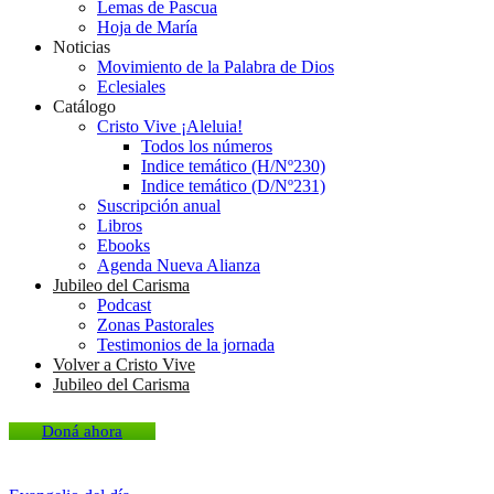
Lemas de Pascua
Hoja de María
Noticias
Movimiento de la Palabra de Dios
Eclesiales
Catálogo
Cristo Vive ¡Aleluia!
Todos los números
Indice temático (H/Nº230)
Indice temático (D/Nº231)
Suscripción anual
Libros
Ebooks
Agenda Nueva Alianza
Jubileo del Carisma
Podcast
Zonas Pastorales
Testimonios de la jornada
Volver a Cristo Vive
Jubileo del Carisma
Doná ahora