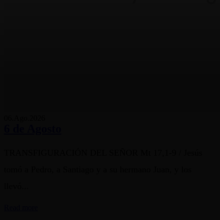
06.Ago.2026
6 de Agosto
TRANSFIGURACIÓN DEL SEÑOR Mt 17,1-9 / Jesús
tomó a Pedro, a Santiago y a su hermano Juan, y los
llevó...
Read more