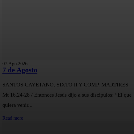
07.Ago.2026
7 de Agosto
SANTOS CAYETANO, SIXTO II Y COMP. MÁRTIRES
Mt 16,24-28 / Entonces Jesús dijo a sus discípulos: “El que
quiera venir...
Read more