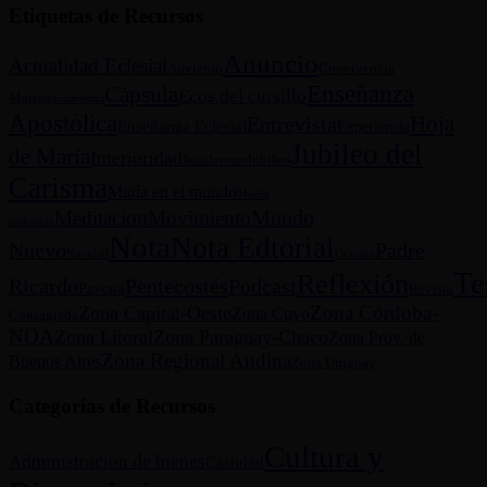
Etiquetas de Recursos
Anuncio
Actualidad Eclesial
Adviento
Convivencia
Enseñanza
Cápsula
Ecos del cursillo
Mariana
cuaresma
Apostólica
Hoja
Entrevista
Enseñanza Eclesial
Experiencia
Jubileo del
de María
Interioridad
Jubileo
Jesús
Jovenes
Carisma
María en el mundo
Medio
Mundo
Meditacion
Movimiento
ambiente
Nota
Nota Edtorial
Nuevo
Padre
Navidad
Oración
Te
Reflexión
Ricardo
Pentecostés
Podcast
Pascua
Revista
Zona Córdoba-
Zona Capital-Oeste
Zona Cuyo
Consagrada
NOA
Zona Litoral
Zona Paraguay-Chaco
Zona Prov. de
Zona Regional Andina
Buenos Aires
Zona Uruguay
Categorías de Recursos
Cultura y
Administracion de bienes
Castidad