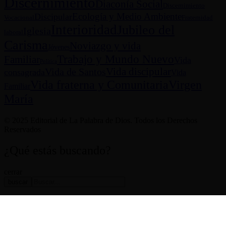
Discernimiento
Diaconía Social
Discernimiento
Ecología y Medio Ambiente
Discipular
Vocacional
Fraternidad
Interioridad
Jubileo del
Iglesia
laboral
Carisma
Noviazgo y vida
Jóvenes
Trabajo y Mundo Nuevo
Familiar
Vida
Política
Vida discipular
Vida de Santos
consagrada
Vida
Virgen
Vida fraterna y Comunitaria
Familiar
María
© 2025 Editorial de La Palabra de Dios. Todos los Derechos
Reservados
¿Qué estás buscando?
cerrar
buscar