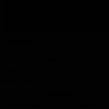
02.Ago.2026
2 de Agosto
18° DOM. DURANTE EL AÑO Mt 14,13-21 / Al
enterarse de eso, Jesús se alejó en una barca a un...
Read more
Etiquetas de Recursos
Anuncio
Actualidad Eclesial
Adviento
Convivencia
Enseñanza
Cápsula
Ecos del cursillo
Mariana
cuaresma
Apostólica
Hoja
Entrevista
Enseñanza Eclesial
Experiencia