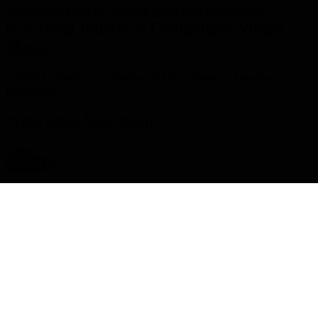
Vida discipular
Vida de Santos
consagrada
Vida
Virgen
Vida fraterna y Comunitaria
Familiar
María
© 2025 Editorial de La Palabra de Dios. Todos los Derechos
Reservados
¿Qué estás buscando?
cerrar
buscar