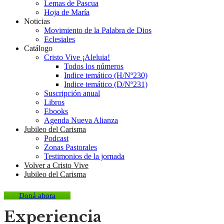
Lemas de Pascua
Hoja de María
Noticias
Movimiento de la Palabra de Dios
Eclesiales
Catálogo
Cristo Vive ¡Aleluia!
Todos los números
Indice temático (H/Nº230)
Indice temático (D/Nº231)
Suscripción anual
Libros
Ebooks
Agenda Nueva Alianza
Jubileo del Carisma
Podcast
Zonas Pastorales
Testimonios de la jornada
Volver a Cristo Vive
Jubileo del Carisma
Doná ahora