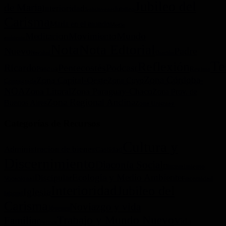
Jubileo del
de María
Interioridad
Jubileo
Jesús
Jovenes
Carisma
María en el mundo
Medio
Mundo
Meditacion
Movimiento
ambiente
Nota
Nota Edtorial
Nuevo
Padre
Navidad
Oración
Te
Reflexión
Ricardo
Pentecostés
Podcast
Pascua
Revista
Zona Córdoba-
Zona Capital-Oeste
Zona Cuyo
Consagrada
NOA
Zona Litoral
Zona Paraguay-Chaco
Zona Prov. de
Zona Regional Andina
Buenos Aires
Zona Uruguay
Categorías de Recursos
Cultura y
Administracion de bienes
Castidad
Discernimiento
Diaconía Social
Discernimiento
Ecología y Medio Ambiente
Discipular
Vocacional
Fraternidad
Interioridad
Jubileo del
Iglesia
laboral
Carisma
Noviazgo y vida
Jóvenes
Trabajo y Mundo Nuevo
Familiar
Vida
Política