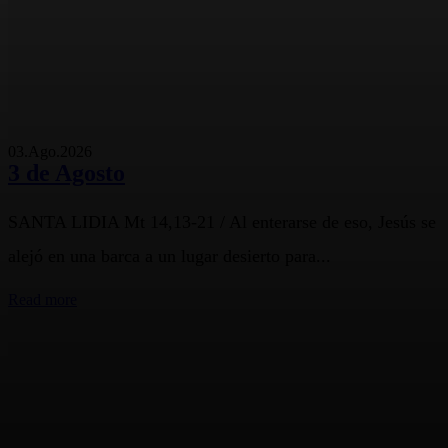
03.Ago.2026
3 de Agosto
SANTA LIDIA Mt 14,13-21 / Al enterarse de eso, Jesús se
alejó en una barca a un lugar desierto para...
Read more