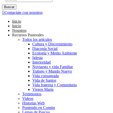
Buscar
Contactate con nosotros
Inicio
Inicio
Nosotros
Recursos Pastorales
Todos los artículos
Cultura y Discernimiento
Diaconía Social
Ecología y Medio Ambiente
Iglesia
Interioridad
Noviazgo y vida Familiar
Trabajo y Mundo Nuevo
Vida consagrada
Vida de Santos
Vida fraterna y Comunitaria
Virgen María
Testimonios
Videos
Historias Web
Poniendo en Común
Lemas de Pascua