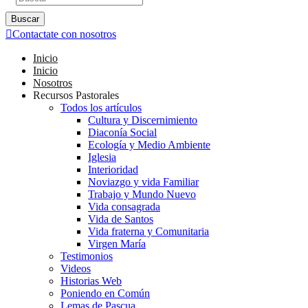
Buscar
Contactate con nosotros
Inicio
Inicio
Nosotros
Recursos Pastorales
Todos los artículos
Cultura y Discernimiento
Diaconía Social
Ecología y Medio Ambiente
Iglesia
Interioridad
Noviazgo y vida Familiar
Trabajo y Mundo Nuevo
Vida consagrada
Vida de Santos
Vida fraterna y Comunitaria
Virgen María
Testimonios
Videos
Historias Web
Poniendo en Común
Lemas de Pascua