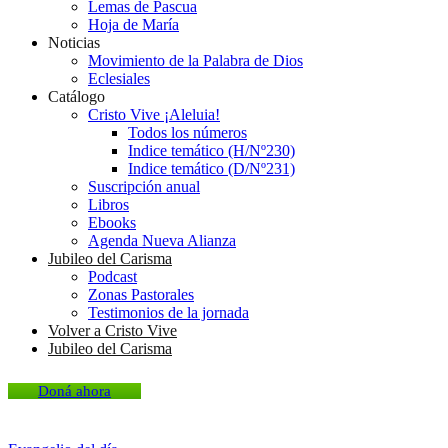
Lemas de Pascua
Hoja de María
Noticias
Movimiento de la Palabra de Dios
Eclesiales
Catálogo
Cristo Vive ¡Aleluia!
Todos los números
Indice temático (H/Nº230)
Indice temático (D/Nº231)
Suscripción anual
Libros
Ebooks
Agenda Nueva Alianza
Jubileo del Carisma
Podcast
Zonas Pastorales
Testimonios de la jornada
Volver a Cristo Vive
Jubileo del Carisma
Doná ahora