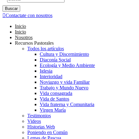
Buscar
Contactate con nosotros
Inicio
Inicio
Nosotros
Recursos Pastorales
Todos los artículos
Cultura y Discernimiento
Diaconía Social
Ecología y Medio Ambiente
Iglesia
Interioridad
Noviazgo y vida Familiar
Trabajo y Mundo Nuevo
Vida consagrada
Vida de Santos
Vida fraterna y Comunitaria
Virgen María
Testimonios
Videos
Historias Web
Poniendo en Común
Lemas de Pascua